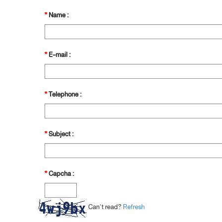
*
Name :
*
E-mail :
*
Telephone :
*
Subject :
*
Capcha :
Can't read?
Refresh